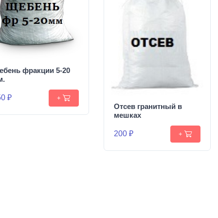
ебень фракции 5-20
м.
0 ₽
+
Отсев гранитный в
мешках
200 ₽
+