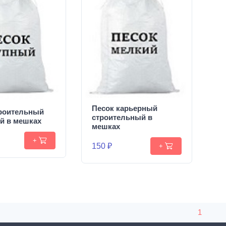
Песок карьерный
троительный
строительный в
й в мешках
мешках
+
150 ₽
+
1