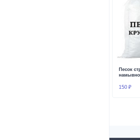
Песок с
намывно
150 ₽