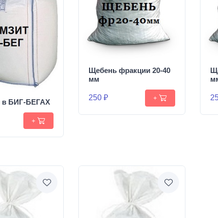
Щебень фракции 20-40
Щ
мм
м
250 ₽
25
+
т в БИГ-БЕГАХ
+