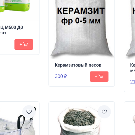
Ц М500 Д0
ент
+
Керамзитовый песок
К
м
300 ₽
+
21