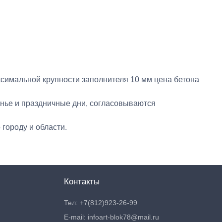
ксимальной крупности заполнителя 10 мм цена бетона
сенье и праздничные дни, согласовываются
городу и области.
Контакты
Тел: +7(812)923-26-99
E-mail: infoart-blok78@mail.ru