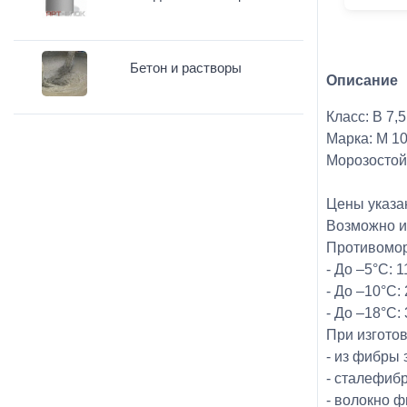
Бетон и растворы
Описание
Класс: В 7,5
Марка: М 1
Морозостойк
Цены указа
Возможно и
Противомор
- До –5°С: 
- До –10°С:
- До –18°С:
При изгото
- из фибры 
- сталефибр
- волокно ф