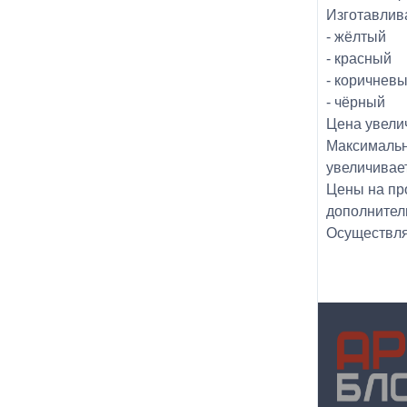
Изготавлив
- жёлтый
- красный
- коричнев
- чёрный
Цена увелич
Максимальн
увеличивает
Цены на про
дополнител
Осуществля