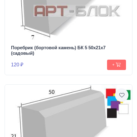
Поребрик (бортовой камень) БК 5 50х21х7
(садовый)
120 ₽
+