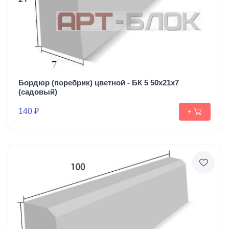
Бордюр (поребрик) цветной - БК 5 50х21х7
(садовый)
140 ₽
+