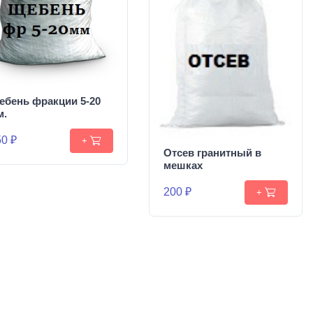
ебень фракции 5-20
м.
0 ₽
+
Отсев гранитный в
мешках
200 ₽
+