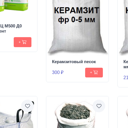
Ц М500 Д0
ент
+
Керамзитовый песок
К
м
300 ₽
+
21