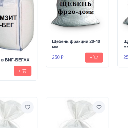
Щебень фракции 20-40
Щ
мм
м
250 ₽
25
+
т в БИГ-БЕГАХ
+