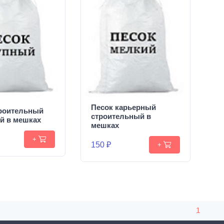
Песок карьерный
троительный
строительный в
й в мешках
мешках
+
150 ₽
+
1