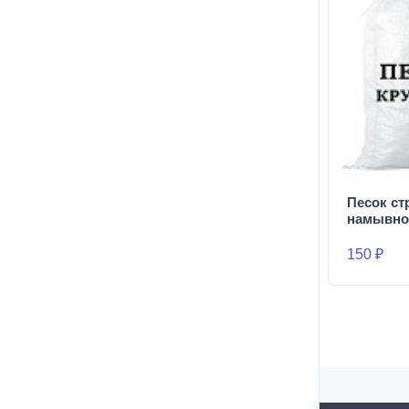
Песок с
намывно
150 ₽