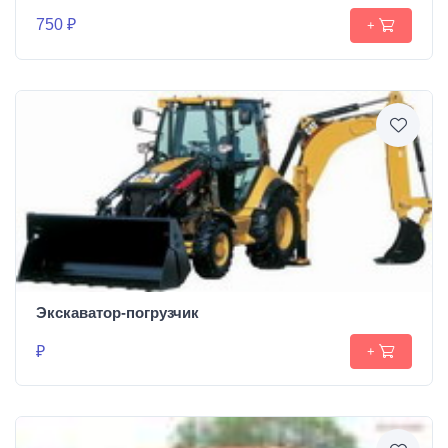
750 ₽
+
Экскаватор-погрузчик
₽
+