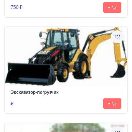
750 ₽
+
Экскаватор-погрузчик
₽
+