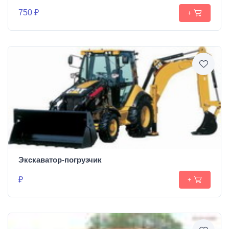
750 ₽
+
Экскаватор-погрузчик
₽
+