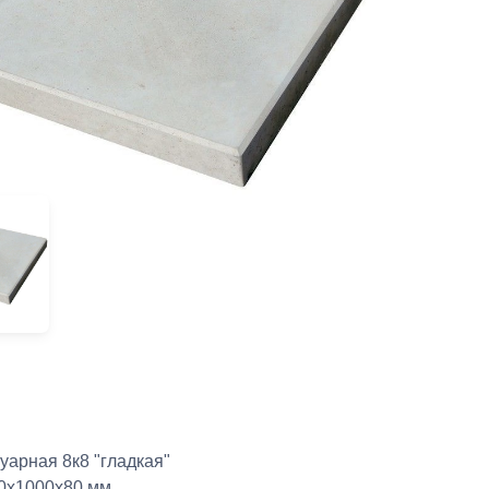
уарная 8к8 "гладкая"
0х1000х80 мм.