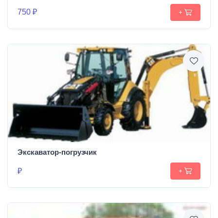
750 ₽
+
Экскаватор-погрузчик
₽
+