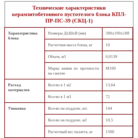
Технические характеристики
керамзитобетонного пустотелого блока КПЛ-
ПР-ПС-39 (СКЦ-1)
Характеристика
Размеры ДxШxВ (мм)
390х190х188
блока
Расчетная масса блока, кг
10
Объем, м3
0,0139
Марка камня по прочности
М100
на сжатие
Расход
Кол-во в 1 м2
13,64
материалов
Кол-во в 1 м3
72
Упаковка
Кол-во на поддоне, шт.
144
Кол-во на поддоне, м2
10,5
Расчетный вес паллета, кг
1500