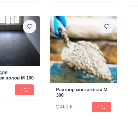
для
ва полов М 100
Раствор монтажный М
+
300
2 460 ₽
+