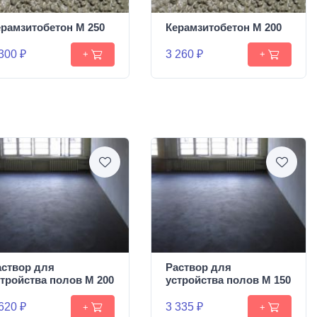
ерамзитобетон М 250
Керамзитобетон М 200
300 ₽
3 260 ₽
+
+
аствор для
Раствор для
стройства полов М 200
устройства полов М 150
620 ₽
3 335 ₽
+
+