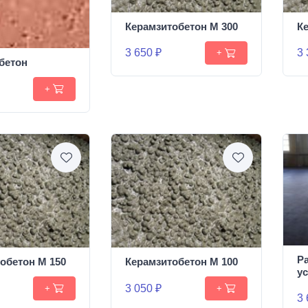
Керамзитобетон М 300
К
3 650 ₽
3 
+
бетон
+
Р
обетон М 150
Керамзитобетон М 100
у
3 050 ₽
+
+
3 