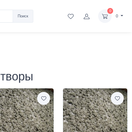
0
0
Поиск
створы