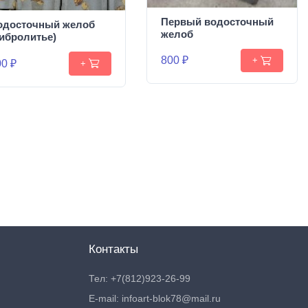
Первый водосточный
одосточный желоб
желоб
вибролитье)
800 ₽
+
0 ₽
+
Контакты
Тел: +7(812)923-26-99
E-mail: infoart-blok78@mail.ru