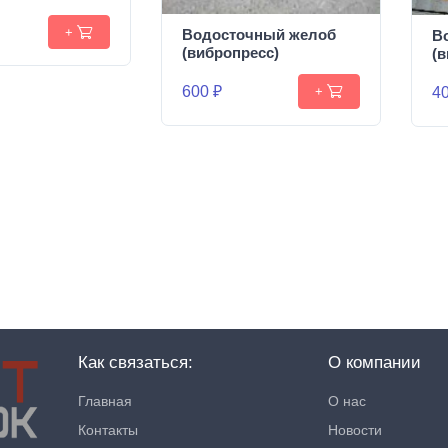
+
Водосточный желоб
В
(вибропресс)
(
600 ₽
40
+
Как связаться:
О компании
Главная
О нас
Контакты
Новости