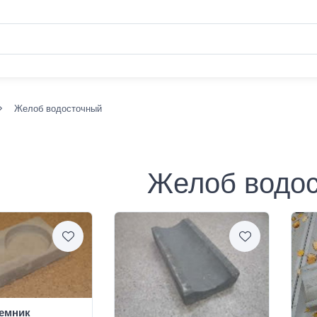
Желоб водосточный
Желоб водо
емник