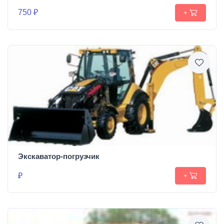
750 ₽
+
Экскаватор-погрузчик
₽
+