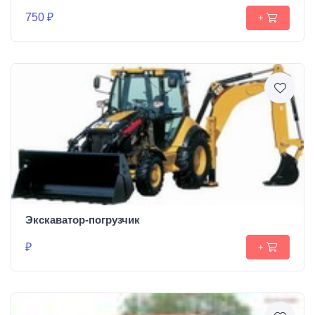
750 ₽
+
Экскаватор-погрузчик
₽
+