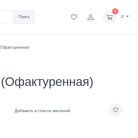
0
0
Поиск
(Офактуренная)
 (Офактуренная)
Добавить в список желаний