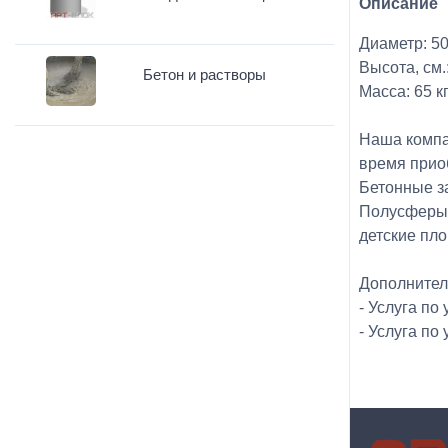
Описание
Диаметр: 50
Высота, см.
Бетон и растворы
Масса: 65 кг
Наша компа
время прио
Бетонные з
Полусферы 
детские пл
Дополнител
- Услуга по
- Услуга по