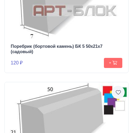
Поребрик (бортовой камень) БК 5 50х21х7
(садовый)
120 ₽
+