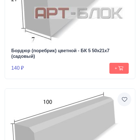
Бордюр (поребрик) цветной - БК 5 50х21х7
(садовый)
140 ₽
+