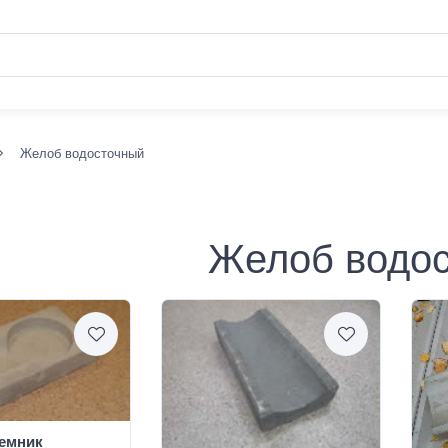
Желоб водосточный
Желоб водо
емник