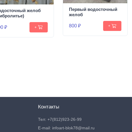
Первый водосточный
одосточный желоб
желоб
вибролитье)
800 ₽
+
0 ₽
+
Контакты
Тел: +7(812)923-26-99
E-mail: infoart-blok78@mail.ru