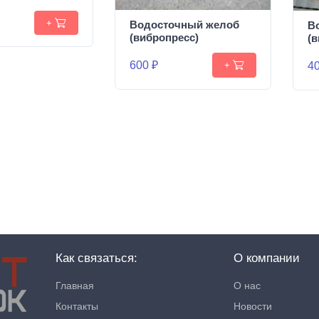
+
Водосточный желоб
В
(вибропресс)
(
600 ₽
40
+
Как связаться:
О компании
Главная
О нас
Контакты
Новости