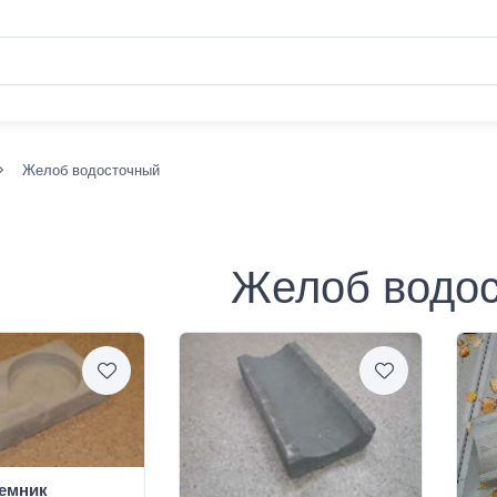
Желоб водосточный
Желоб водо
емник