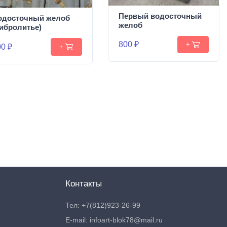
Первый водосточный
одосточный желоб
желоб
вибролитье)
800 ₽
+
0 ₽
+
Контакты
Тел: +7(812)923-26-99
E-mail: infoart-blok78@mail.ru