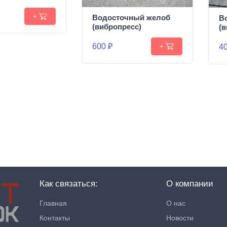
+
Водосточный желоб
В
(вибропресс)
(
600 ₽
40
+
Как связаться:
О компании
Главная
О нас
Контакты
Новости