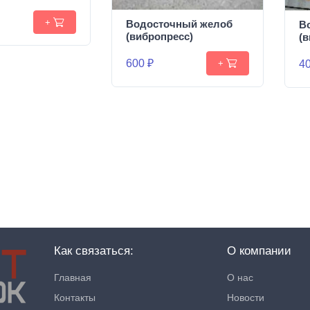
+
Водосточный желоб
В
(вибропресс)
(
600 ₽
40
+
Как связаться:
О компании
Главная
О нас
Контакты
Новости