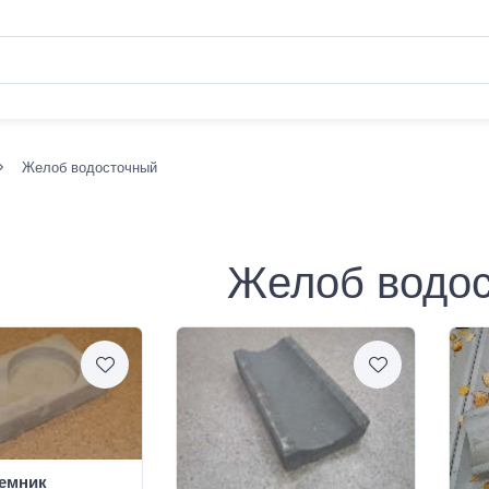
Желоб водосточный
Желоб водо
емник