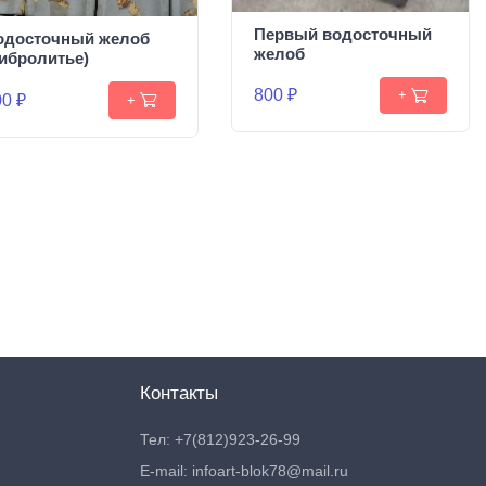
Первый водосточный
одосточный желоб
желоб
вибролитье)
800 ₽
+
0 ₽
+
Контакты
Тел: +7(812)923-26-99
E-mail: infoart-blok78@mail.ru