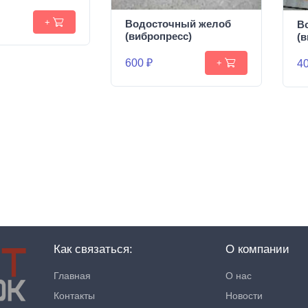
+
Водосточный желоб
В
(вибропресс)
(
600 ₽
40
+
Как связаться:
О компании
Главная
О нас
Контакты
Новости