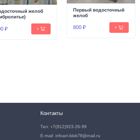
Первый водосточный
одосточный желоб
желоб
вибролитье)
800 ₽
+
0 ₽
+
Контакты
Тел: +7(812)923-26-99
E-mail: infoart-blok78@mail.ru