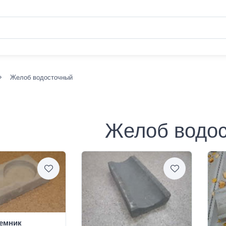
Желоб водосточный
Желоб водо
емник