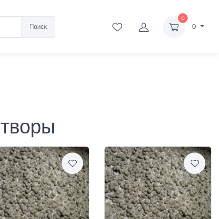
0
0
Поиск
створы