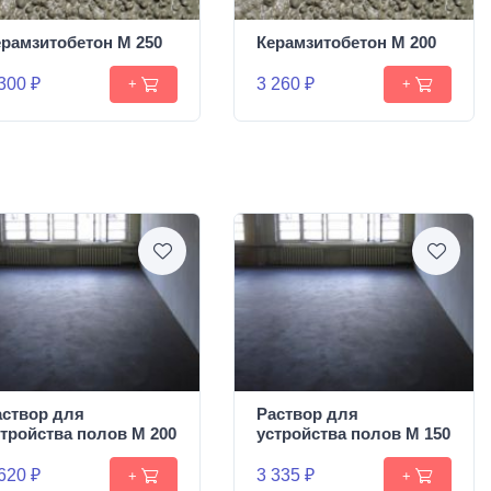
ерамзитобетон М 250
Керамзитобетон М 200
300 ₽
3 260 ₽
+
+
аствор для
Раствор для
стройства полов М 200
устройства полов М 150
620 ₽
3 335 ₽
+
+