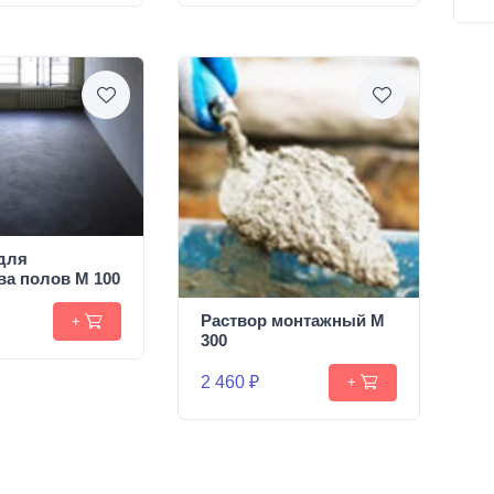
для
ва полов М 100
Раствор монтажный М
+
300
2 460 ₽
+