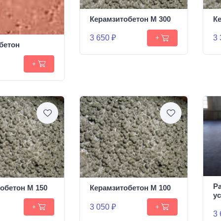
Керамзитобетон М 300
К
3 650 ₽
3 
+
бетон
+
Р
обетон М 150
Керамзитобетон М 100
у
3 050 ₽
+
+
3 