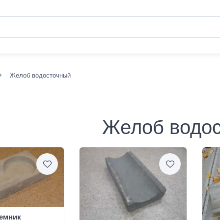
Желоб водосточный
Желоб водо
емник