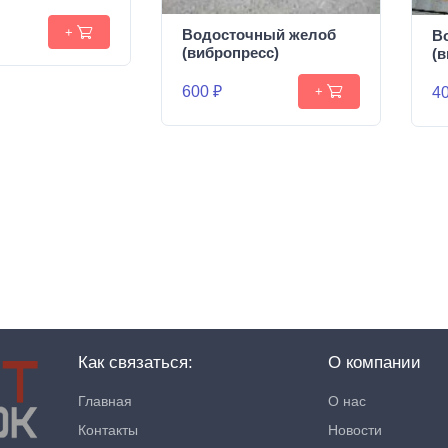
+
Водосточный желоб
В
(вибропресс)
(
600 ₽
40
+
Как связаться:
О компании
Главная
О нас
Контакты
Новости