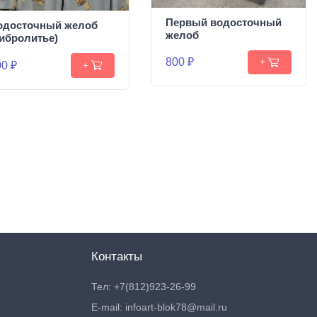
Первый водосточный
одосточный желоб
желоб
вибролитье)
800 ₽
+
0 ₽
+
Контакты
Тел: +7(812)923-26-99
E-mail: infoart-blok78@mail.ru