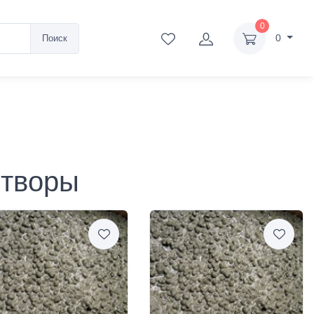
0
0
Поиск
створы