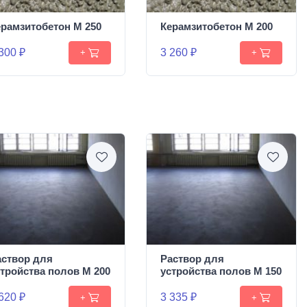
ерамзитобетон М 250
Керамзитобетон М 200
300 ₽
3 260 ₽
+
+
аствор для
Раствор для
стройства полов М 200
устройства полов М 150
620 ₽
3 335 ₽
+
+