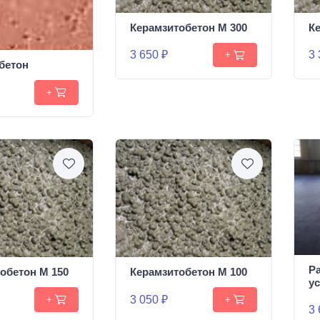
Керамзитобетон М 300
К
3 650 ₽
3 
+
бетон
+
Р
обетон М 150
Керамзитобетон М 100
у
3 050 ₽
+
+
3 