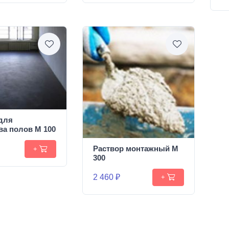
для
ва полов М 100
Раствор монтажный М
+
300
2 460 ₽
+