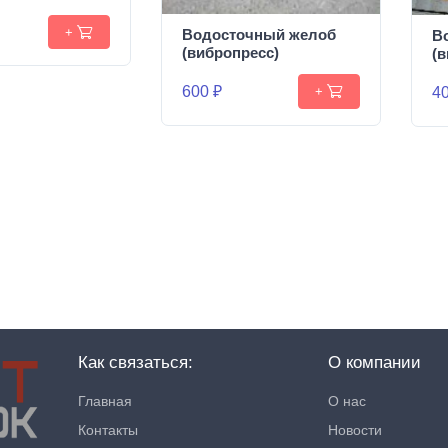
+
Водосточный желоб
В
(вибропресс)
(
600 ₽
40
+
Как связаться:
О компании
Главная
О нас
Контакты
Новости