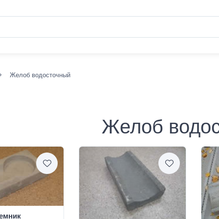
Желоб водосточный
Желоб водо
емник