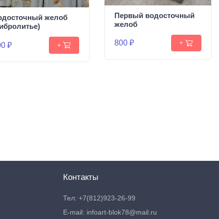
Первый водосточный
одосточный желоб
желоб
вибролитье)
800 ₽
+
0 ₽
+
Контакты
Тел: +7(812)923-26-99
E-mail: infoart-blok78@mail.ru