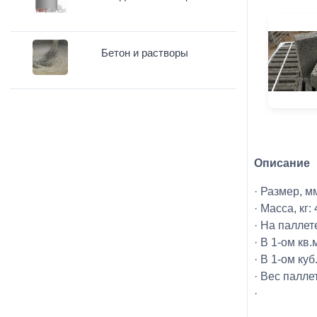
Бетон и растворы
Описание
· Размер, м
· Масса, кг: 
· На паллет
· В 1-ом кв.
· В 1-ом куб
· Вес паллет
·