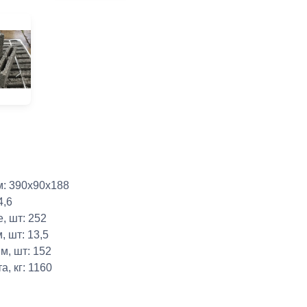
м: 390х90х188
4,6
е, шт: 252
м, шт: 13,5
.м, шт: 152
а, кг: 1160