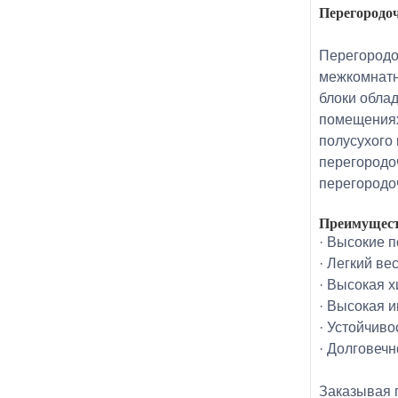
Перегородо
Перегородо
межкомнатн
блоки обла
помещениях
полусухого
перегородо
перегородоч
Преимущест
· Высокие 
· Легкий ве
· Высокая х
· Высокая 
· Устойчиво
· Долговечн
Заказывая 