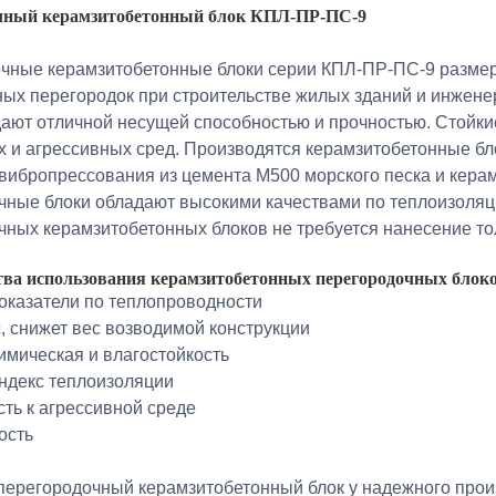
чный керамзитобетонный блок КПЛ-ПР-ПС-9
чные керамзитобетонные блоки серии КПЛ-ПР-ПС-9 размер
ых перегородок при строительстве жилых зданий и инжен
дают отличной несущей способностью и прочностью. Стойки
 и агрессивных сред. Производятся керамзитобетонные бл
 вибропрессования из цемента М500 морского песка и кера
чные блоки обладают высокими качествами по теплоизоляци
ных керамзитобетонных блоков не требуется нанесение тол
ва использования керамзитобетонных перегородочных бло
показатели по теплопроводности
с, снижет вес возводимой конструкции
имическая и влагостойкость
индекс теплоизоляции
сть к агрессивной среде
ость
перегородочный керамзитобетонный блок у надежного про