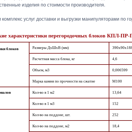
ственные изделия по стоимости производителя.
комплекс услуг доставки и выгрузки манипуляторами по го
кие характеристики перегородочных блоков КПЛ-ПР
Размеры ДxШxВ (мм)
390х90х18
ики блоков
Расчетная масса блока, кг
4,6
Объем, м3
0,006599
Марка камня по прочности на сжатие
М100
риалов
Кол-во в 1 м2
13,64
Кол-во в 1 м3
152
Кол-во на поддоне, шт.
252
Кол-во на поддоне, м2
18,4