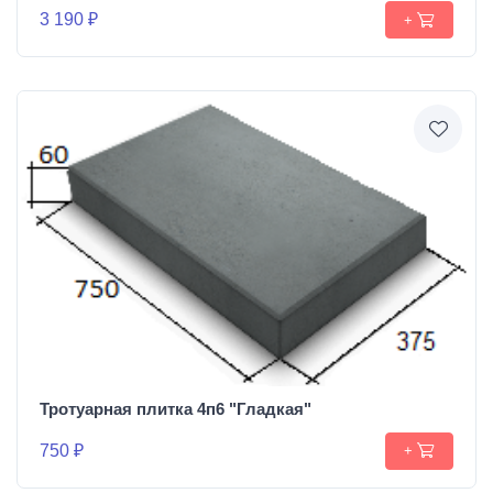
3 190 ₽
+
Тротуарная плитка 4п6 "Гладкая"
750 ₽
+