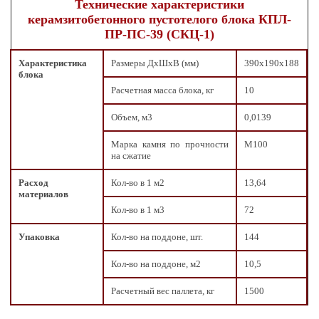
Технические характеристики
керамзитобетонного пустотелого блока КПЛ-
ПР-ПС-39 (СКЦ-1)
Характеристика
Размеры ДxШxВ (мм)
390х190х188
блока
Расчетная масса блока, кг
10
Объем, м3
0,0139
Марка камня по прочности
М100
на сжатие
Расход
Кол-во в 1 м2
13,64
материалов
Кол-во в 1 м3
72
Упаковка
Кол-во на поддоне, шт.
144
Кол-во на поддоне, м2
10,5
Расчетный вес паллета, кг
1500