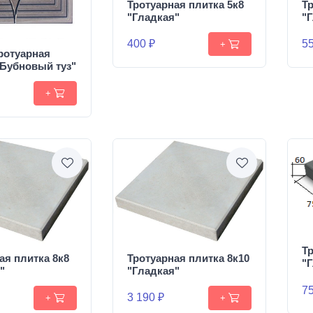
Тротуарная плитка 5к8
Тр
"Гладкая"
"
400 ₽
55
+
ротуарная
"Бубновый туз"
+
Тр
ая плитка 8к8
Тротуарная плитка 8к10
"
"
"Гладкая"
75
3 190 ₽
+
+