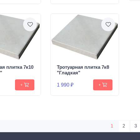
ая плитка 7к10
Тротуарная плитка 7к8
"
"Гладкая"
1 990 ₽
+
+
1
2
3