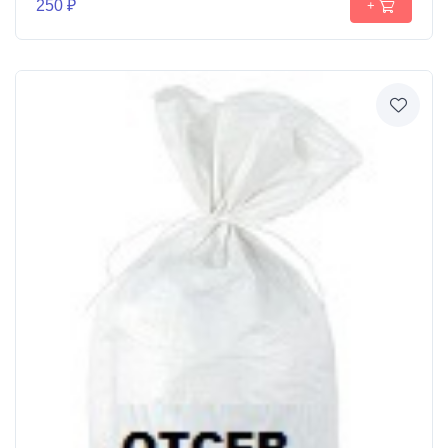
250 ₽
+