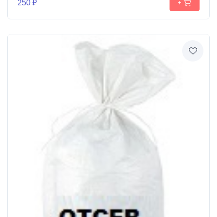
250 ₽
+