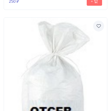
250 ₽
+