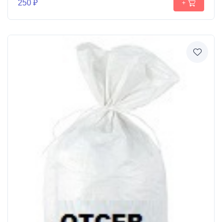
250 ₽
+