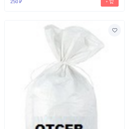
250 ₽
+