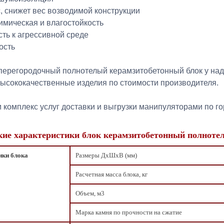
с, снижет вес возводимой конструкции
имическая и влагостойкость
сть к агрессивной среде
ость
перегородочный полнотелый керамзитобетонный блок у на
высококачественные изделия по стоимости производителя.
комплекс услуг доставки и выгрузки манипуляторами по го
кие характеристики блок керамзитобетонный полноте
ики блока
Размеры ДxШxВ (мм)
Расчетная масса блока, кг
Объем, м3
Марка камня по прочности на сжатие