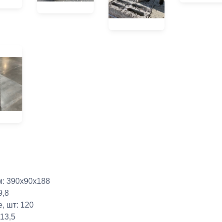
м: 390х90х188
9,8
е, шт: 120
 13,5