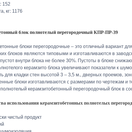
т: 152
а, кг: 1176
етонный блок полнотелый перегородочный КПР-ПР-39
етонные блоки перегородочные – это отличный вариант для
ких блоков являются типовыми и изготавливаются в заводск
пустот внутри блока не более 30%. Пустоты в блоке снижаю
олнотелого керамзито блока увеличивают показатели к шумо
ь для кладки стен высотой 3 – 3,5 м., дверных проемов, з
енные блоки изготавливаются с размерами по чертежам и т
 полнотелый керамзитобетонный перегородочный блок в со
ва использования керамзитобетонных полнотелых перегоро
ски чистый продукт
ий
 шумоизоляция