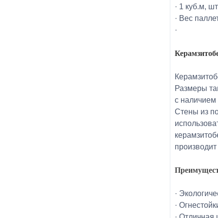
· 1 куб.м, ш
· Вес паллет
·
Керамзитоб
Керамзитоб
Размеры та
с наличием 
Стены из п
использоват
керамзитоб
производит
Преимущест
· Экологиче
· Огнестойк
· Отличная