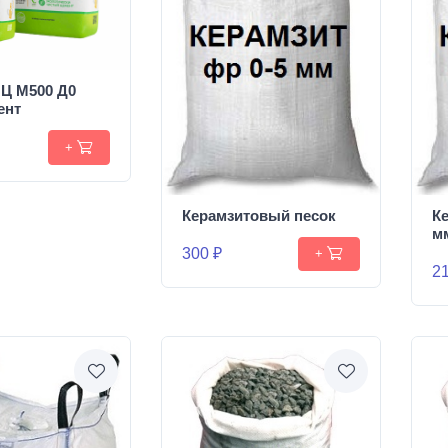
Ц М500 Д0
ент
+
Керамзитовый песок
К
м
300 ₽
+
21