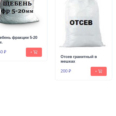
ебень фракции 5-20
м.
0 ₽
+
Отсев гранитный в
мешках
200 ₽
+