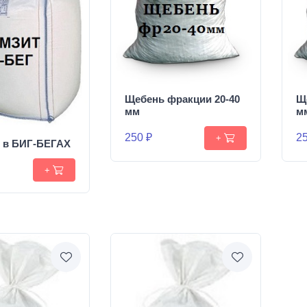
Щебень фракции 20-40
Щ
мм
м
250 ₽
25
+
т в БИГ-БЕГАХ
+