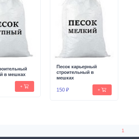
Песок карьерный
троительный
строительный в
й в мешках
мешках
+
150 ₽
+
1