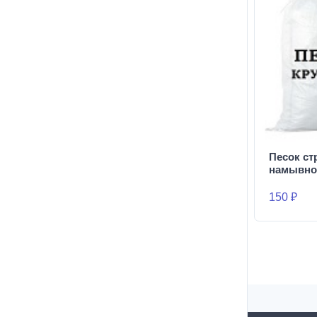
Песок с
намывно
150 ₽