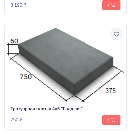
3 190 ₽
+
Тротуарная плитка 4п6 "Гладкая"
750 ₽
+