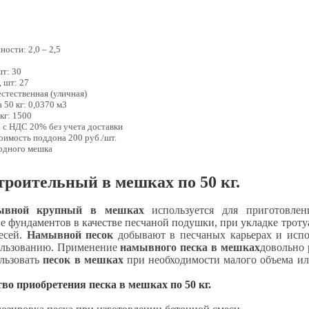
ности: 2,0 – 2,5
0
шт: 30
, шт: 27
естественная (уличная)
 50 кг: 0,0370 м3
 кг: 1500
а с НДС 20% без учета доставки
тоимость поддона 200 руб./шт.
 одного мешка
троительный в мешках по 50 кг.
ывной крупный в мешках
используется для приготовлени
ве фундаментов в качестве песчаной подушки, при укладке тро
есей.
Намывной песок
добывают в песчаных карьерах и испол
ользованию. Применение
намывного песка в мешках
довольно 
льзовать
песок в мешках
при необходимости малого объема ил
о приобретения песка в мешках по 50 кг.