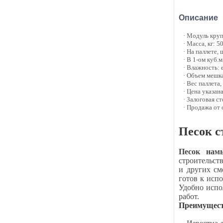
Описание
· Модуль круп
· Масса, кг: 5
· На паллете, 
· В 1-ом куб.м
· Влажность: 
· Объем мешка
· Вес паллета,
· Цена указан
· Залоговая с
· Продажа от
Песок с
Песок нам
строительст
и других см
готов к исп
Удобно испо
работ.
Преимуществ