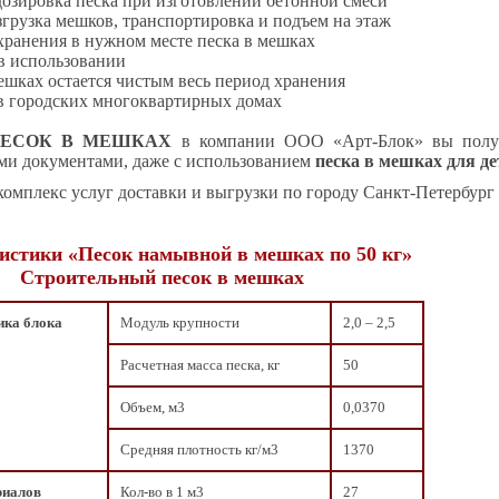
дозировка песка при изготовлении бетонной смеси
азгрузка мешков, транспортировка и подъем на этаж
 хранения в нужном месте песка в мешках
 в использовании
мешках остается чистым весь период хранения
 в городских многоквартирных домах
ПЕСОК В МЕШКАХ
в компании ООО «Арт-Блок» вы получа
и документами, даже с использованием
песка в мешках для де
комплекс услуг доставки и выгрузки по городу Санкт-Петербург 
истики «Песок намывной в мешках по 50 кг»
Строительный песок в мешках
ика блока
Модуль крупности
2,0 – 2,5
Расчетная масса песка, кг
50
Объем, м3
0,0370
Средняя плотность кг/м3
1370
риалов
Кол-во в 1 м3
27