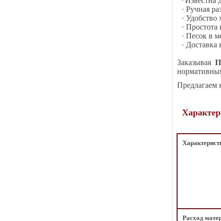
Известна 
·
· Ручная р
· Удобство
· Простота
· Песок в 
· Доставка
Заказывая
нормативным
Предлагаем 
Характер
Характерист
Расход мате