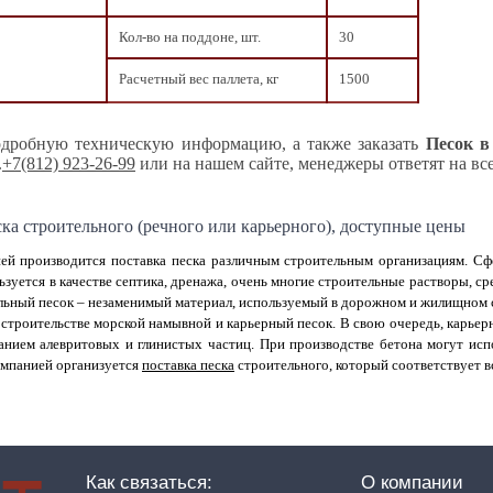
Кол-во на поддоне, шт.
30
Расчетный вес паллета, кг
1500
дробную техническую информацию, а также заказать
Песок в
.
+7(812) 923-26-99
или на нашем сайте, менеджеры ответят на вс
ска строительного (речного или карьерного), доступные цены
ей производится поставка песка различным строительным организациям. Сф
ьзуется в качестве септика, дренажа, очень многие строительные растворы, ср
льный песок – незаменимый материал, используемый в дорожном и жилищном 
 строительстве морской намывной и карьерный песок. В свою очередь, карье
нием алевритовых и глинистых частиц. При производстве бетона могут испо
омпанией организуется
поставка песка
строительного, который соответствует в
Как связаться:
О компании