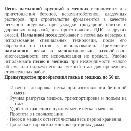
Песок намывной крупный в мешках
используется для
приготовления бетонов, керамзитобетонов, кладочных
растворов, при строительстве фундаментов в качестве
песчаной подушки, при укладке тротуарной плитки и
дорожных покрытий, для приготовления
ЦПС
и других
смесей.
Намывной песок
добывают в песчаных карьерах и
использование специальных технологий, после его
обработки он готов к использованию. Применение
намывного песка в мешках
довольно разнообразно,
многозадачности его использования не предела. Удобно
использовать
песок в мешках
при необходимости малого
объема или подъема его на нужный этаж для проведения
строительных работ.
Преимущество приобретения песка в мешках по 50 кг.
Известна дозировка песка при изготовлении бетонной
·
смеси
· Ручная разгрузка мешков, транспортировка и подъем на
этаж
· Удобство хранения в нужном месте песка в мешках
· Простота в использовании
· Песок в мешках остается чистым весь период хранения
· Доставка в городских многоквартирных домах