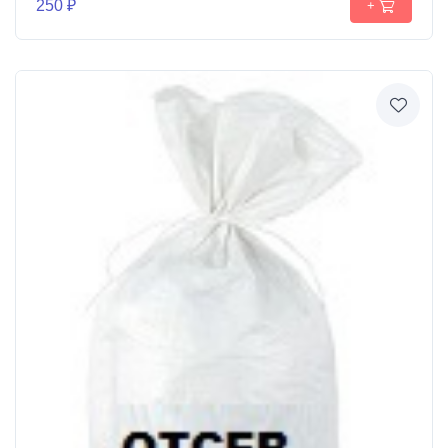
250 ₽
+