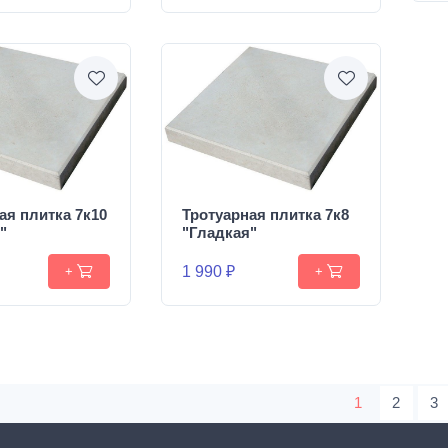
ая плитка 7к10
Тротуарная плитка 7к8
"
"Гладкая"
1 990 ₽
+
+
1
2
3