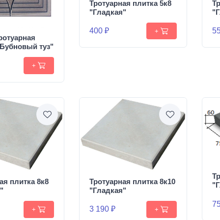
Тротуарная плитка 5к8
Тр
"Гладкая"
"
400 ₽
55
+
ротуарная
"Бубновый туз"
+
Тр
ая плитка 8к8
Тротуарная плитка 8к10
"
"
"Гладкая"
75
3 190 ₽
+
+