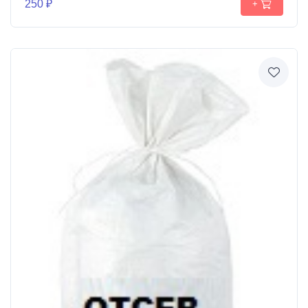
250 ₽
+