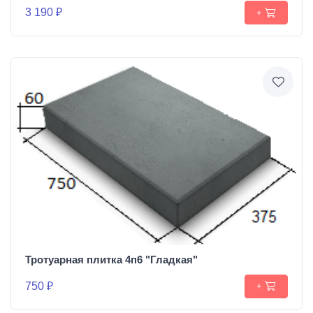
3 190 ₽
+
Тротуарная плитка 4п6 "Гладкая"
750 ₽
+