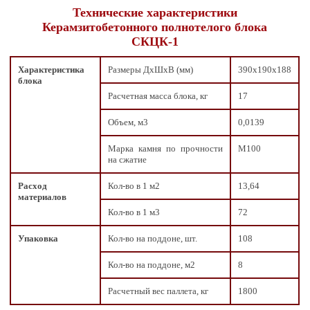
Технические характеристики
Керамзитобетонного полнотелого блока
СКЦК-1
Характеристика
Размеры ДxШxВ (мм)
390х190х188
блока
Расчетная масса блока, кг
17
Объем, м3
0,0139
Марка камня по прочности
М100
на сжатие
Расход
Кол-во в 1 м2
13,64
материалов
Кол-во в 1 м3
72
Упаковка
Кол-во на поддоне, шт.
108
Кол-во на поддоне, м2
8
Расчетный вес паллета, кг
1800