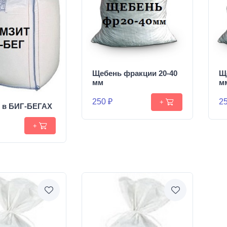
Щебень фракции 20-40
Щ
мм
м
250 ₽
25
+
т в БИГ-БЕГАХ
+