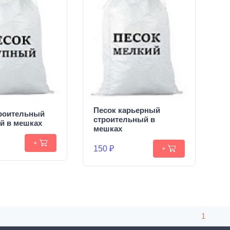
Песок карьерный
троительный
строительный в
й в мешках
мешках
+
150 ₽
+
1