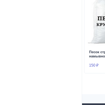
Песок с
намывно
150 ₽