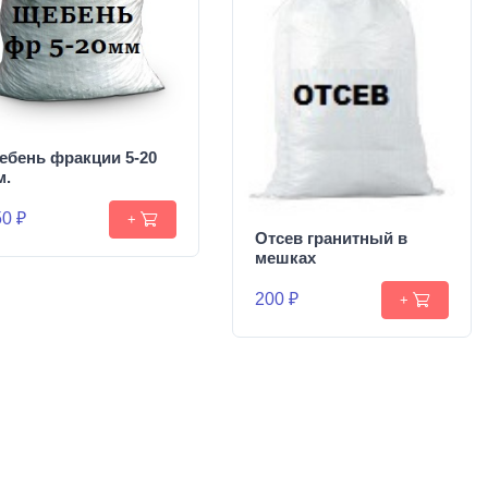
ебень фракции 5-20
м.
0 ₽
+
Отсев гранитный в
мешках
200 ₽
+