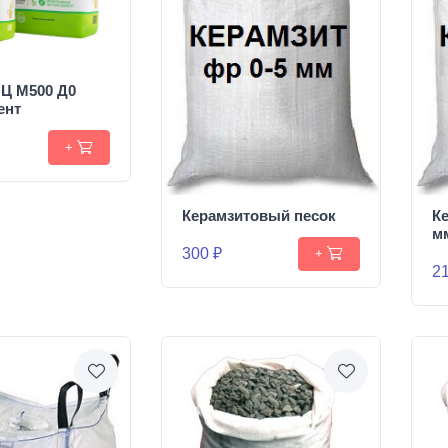
Ц М500 Д0
ент
+
Керамзитовый песок
К
м
300 ₽
+
21