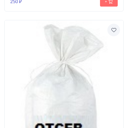
250 ₽
+