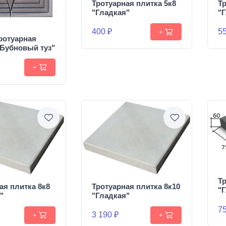
Тротуарная плитка 5к8
Тр
"Гладкая"
"
400 ₽
55
+
ротуарная
"Бубновый туз"
+
Тр
ая плитка 8к8
Тротуарная плитка 8к10
"
"
"Гладкая"
75
3 190 ₽
+
+