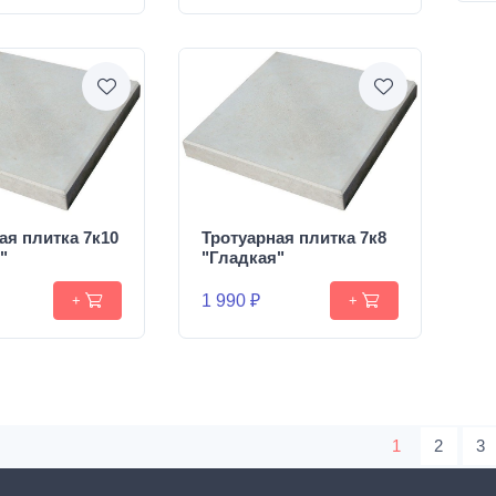
ая плитка 7к10
Тротуарная плитка 7к8
"
"Гладкая"
1 990 ₽
+
+
1
2
3