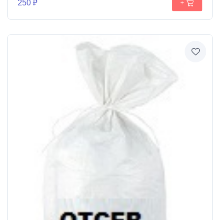
250 ₽
+