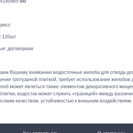
0х160х65 мм
пресс
: 120шт
ые: договорная
аем Вашему вниманию водосточные желоба для отвода дожд
ение тротуарной плиткой, требует использование желобов 
елоб может являться также элементом декоративного моще
 плитки, водосток может служить «границей» между различ
ысоким качеством, устойчивостью к внешним воздействиям.