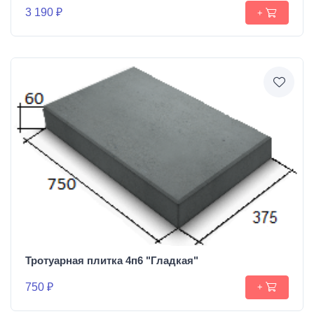
3 190 ₽
+
Тротуарная плитка 4п6 "Гладкая"
750 ₽
+