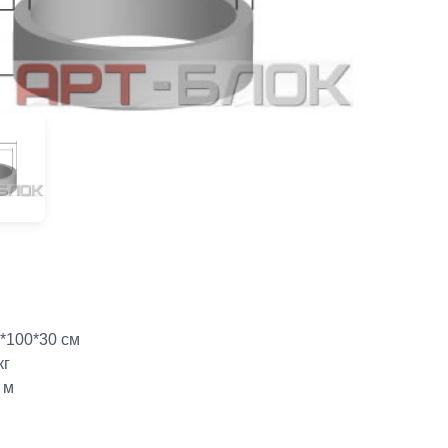
*100*30 см
кг
 м